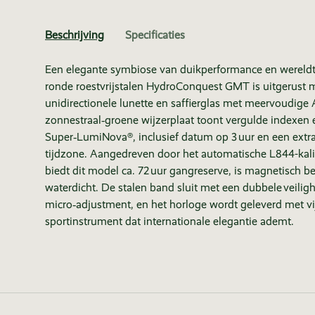
Beschrijving
Specificaties
Een elegante symbiose van duikperformance en wereldti
ronde roestvrijstalen HydroConquest GMT is uitgerust 
unidirectionele lunette en saffierglas met meervoudige
zonnestraal‑groene wijzerplaat toont vergulde indexen 
Super‑LumiNova®, inclusief datum op 3 uur en een ext
tijdzone. Aangedreven door het automatische L844-kalib
biedt dit model ca. 72 uur gangreserve, is magnetisch b
waterdicht. De stalen band sluit met een dubbele veiligh
micro‑adjustment, en het horloge wordt geleverd met vij
sportinstrument dat internationale elegantie ademt.