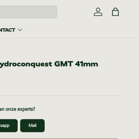
Inloggen
Tas
NTACT
Hydroconquest GMT 41mm
van onze experts?
sapp
Mail