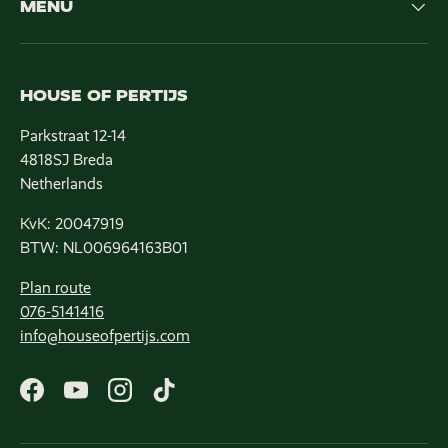
MENU
HOUSE OF PERTIJS
Parkstraat 12-14
4818SJ Breda
Netherlands
KvK: 20047919
BTW: NL006964163B01
Plan route
076-5141416
info@houseofpertijs.com
Facebook
YouTube
Instagram
TikTok