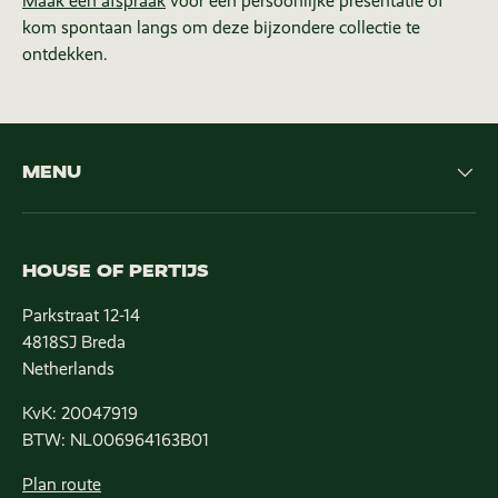
Maak een afspraak
voor een persoonlijke presentatie of
kom spontaan langs om deze bijzondere collectie te
ontdekken.
MENU
HOUSE OF PERTIJS
Parkstraat 12-14
4818SJ Breda
Netherlands
KvK: 20047919
BTW: NL006964163B01
Plan route