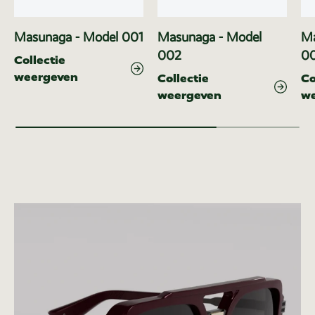
Masunaga - Model 001
Masunaga - Model
Ma
002
0
Collectie
weergeven
Collectie
Co
weergeven
w