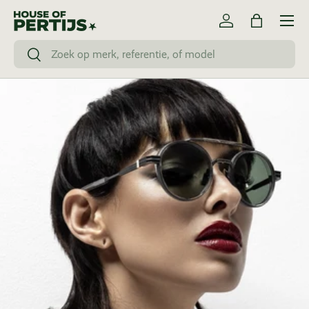
Menu
Ga naar inhoud
Inloggen
Tas
Zoeken
Zoeken