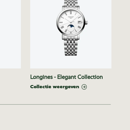
Longines - Elegant Collection
Lon
Collectie weergeven
Col