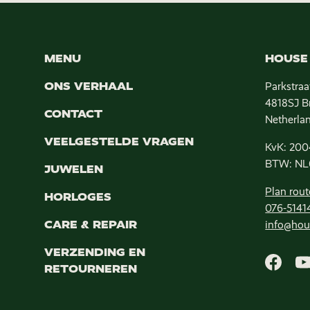
MENU
HOUSE 
ONS VERHAAL
Parkstraa
4818SJ B
CONTACT
Netherla
VEELGESTELDE VRAGEN
KvK: 200
BTW: NL
JUWELEN
Plan rout
HORLOGES
076-5141
CARE & REPAIR
info@hou
VERZENDING EN
RETOURNEREN
Faceb