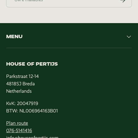
MENU
HOUSE OF PERTIJS
Parkstraat 12-14
4818SJ Breda
Netherlands
KvK: 20047919
BTW: NL006964163B01
Plan route
076-5141416
info@houseofpertijs.com