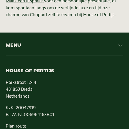
Maak een afspraak
voor een persoonlijke presentatie, of
kom spontaan langs om de verfijnde luxe en tijdloze
charme van Chopard zelf te ervaren bij House of Pertijs.
MENU
HOUSE OF PERTIJS
Parkstraat 12-14
4818SJ Breda
Netherlands
KvK: 20047919
BTW: NL006964163B01
Plan route