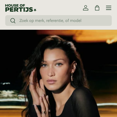
Menu
Ga naar inhoud
Inloggen
Tas
Zoeken
Zoeken