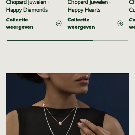
Chopard juwelen -
Chopard juwelen -
Ch
Happy Diamonds
Happy Hearts
C
Collectie
Collectie
Co
weergeven
weergeven
w