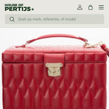
Menu
Ga naar inhoud
Inloggen
Tas
Zoeken
Zoeken