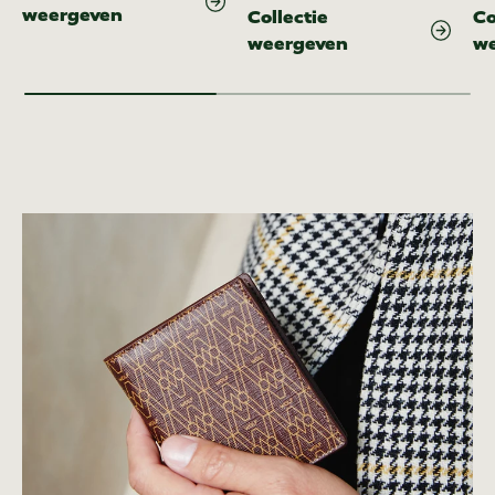
weergeven
Collectie
Co
weergeven
w