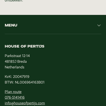
ontdekken.
MENU
HOUSE OF PERTIJS
Parkstraat 12-14
4818SJ Breda
Netherlands
KvK: 20047919
BTW: NL006964163B01
Plan route
076-5141416
info@houseofpertijs.com