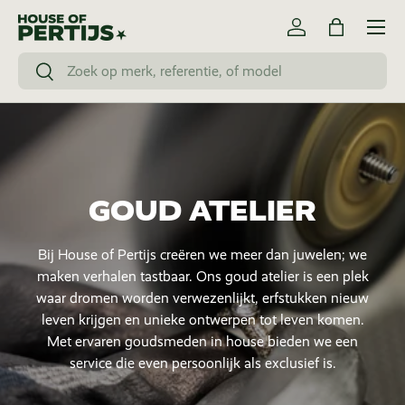
Menu
Ga naar inhoud
Inloggen
Tas
Zoeken
Zoeken
GOUD ATELIER
Bij House of Pertijs creëren we meer dan juwelen; we
maken verhalen tastbaar. Ons goud atelier is een plek
waar dromen worden verwezenlijkt, erfstukken nieuw
leven krijgen en unieke ontwerpen tot leven komen.
Met ervaren goudsmeden in house bieden we een
service die even persoonlijk als exclusief is.