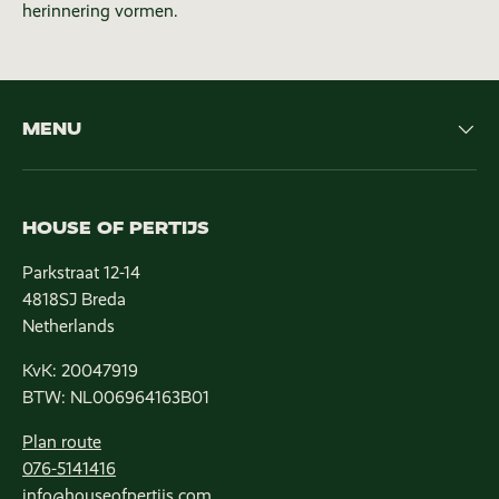
herinnering vormen.
MENU
HOUSE OF PERTIJS
Parkstraat 12-14
4818SJ Breda
Netherlands
KvK: 20047919
BTW: NL006964163B01
Plan route
076-5141416
info@houseofpertijs.com