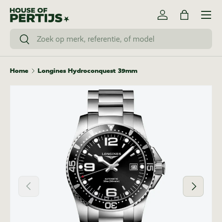
Menu
Ga naar inhoud
Inloggen
Tas
Zoeken
Zoeken
Home
Longines Hydroconquest 39mm
Vorige
Volgende