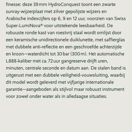
finesse: deze 39 mm HydroConquest toont een zwarte
sunray-wijzerplaat met zilver gepolijste wijzers en
Arabische indexcijfers op 6, 9 en 12 uur, voorzien van Swiss
Super‑LumiNova® voor uitstekende leesbaarheid. De
robuuste ronde kast van roestvrij staal wordt omlijst door
een keramische unidirectionele duiklunette, met saffierglas
met dubbele anti‑reflectie en een geschroefde achterzijde
en kroon—waterdicht tot 30 bar (300 m). Het automatische
L888‑kaliber met ca. 72 uur gangreserve drijft uren,
minuten, centrale seconde en datum aan. De stalen band is
uitgerust met een dubbele veiligheid‑vouwsluiting, waarbij
dit model wordt geleverd met vijfjarige internationale
garantie—aangeboden als stijlvol maar robuust instrument
voor zowel onder water als in alledaagse situaties.