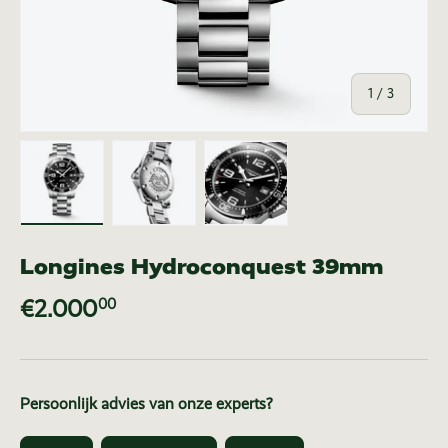
van
1
/
3
Laad afbeelding 1 in gallerij-weergave
Laad afbeelding 2 in gallerij-weer
Laad afbeelding 3 in ga
Longines Hydroconquest 39mm
€2.000
00
Persoonlijk advies van onze experts?