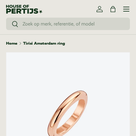
Menu
Ga naar inhoud
Inloggen
Tas
Zoeken
Zoeken
Home
Tirisi Amsterdam ring