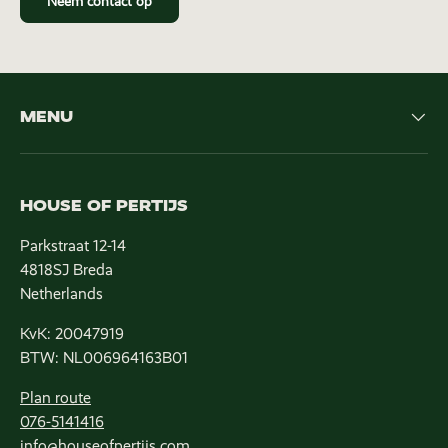
Neem contact op
MENU
HOUSE OF PERTIJS
Parkstraat 12-14
4818SJ Breda
Netherlands
KvK: 20047919
BTW: NL006964163B01
Plan route
076-5141416
info@houseofpertijs.com