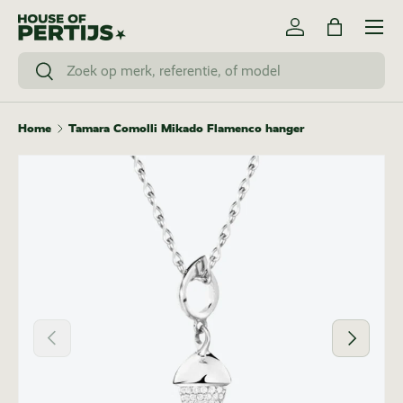
Menu
Ga naar inhoud
Inloggen
Tas
Zoeken
Zoeken
Home
Tamara Comolli Mikado Flamenco hanger
Vorige
Volgende