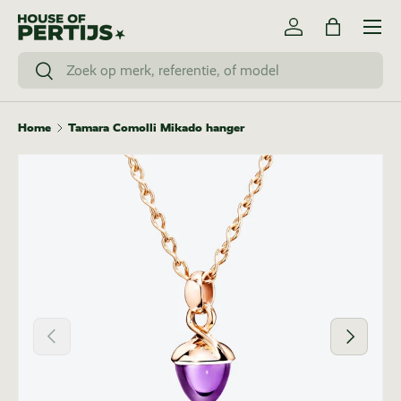
Menu
Ga naar inhoud
Inloggen
Tas
Zoeken
Zoeken
Home
Tamara Comolli Mikado hanger
Vorige
Volgende