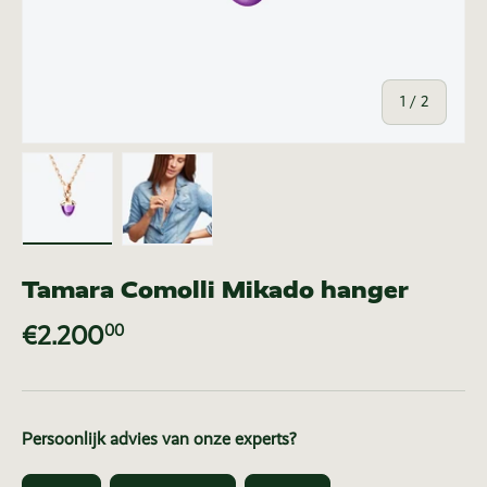
van
1
/
2
Laad afbeelding 1 in gallerij-weergave
Laad afbeelding 2 in gallerij-weer
Tamara Comolli Mikado hanger
€2.200
00
Persoonlijk advies van onze experts?