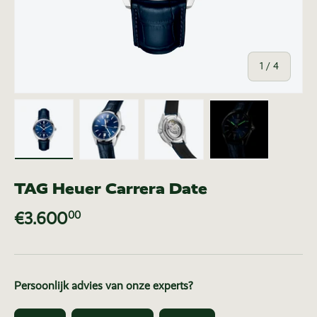
van
1
/
4
Laad afbeelding 1 in gallerij-weergave
Laad afbeelding 2 in gallerij-weer
Laad afbeelding 3 in ga
Laad afbeeldi
TAG Heuer Carrera Date
€3.600
00
Persoonlijk advies van onze experts?