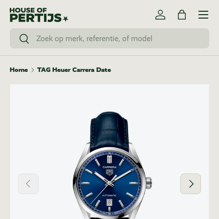
Menu
Ga naar inhoud
Inloggen
Tas
Zoeken
Zoeken
Home
TAG Heuer Carrera Date
Vorige
Volgende