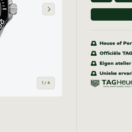
Volgende
House of Pert
Officiële TA
Eigen atelie
Unieke ervar
van
1
/
4
-weergave
n gallerij-weergave
eelding 4 in gallerij-weergave