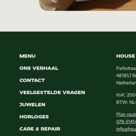
MENU
HOUSE 
ONS VERHAAL
Parkstraa
4818SJ B
CONTACT
Netherla
VEELGESTELDE VRAGEN
KvK: 200
BTW: NL
JUWELEN
Plan rout
HORLOGES
076-5141
CARE & REPAIR
info@hou