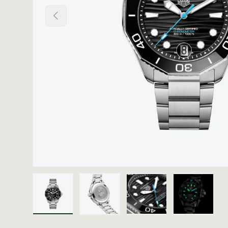
Vorige
Laad afbeelding 1 in gallerij-weergave
Laad afbeelding 2 in gallerij
Laad afbeelding 3 i
Laad afb