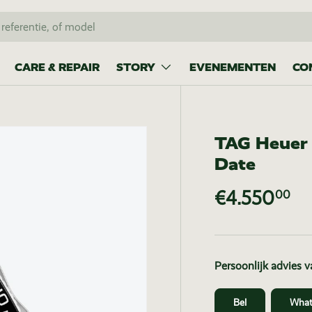
CARE & REPAIR
STORY
EVENEMENTEN
CO
TAG Heuer 
Date
€4.550
00
Persoonlijk advies 
Bel
What