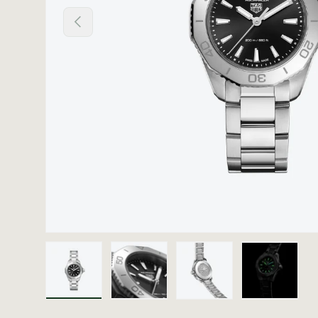
Vorige
Laad afbeelding 1 in gallerij-weergave
Laad afbeelding 2 in gallerij
Laad afbeelding 3 i
Laad afb