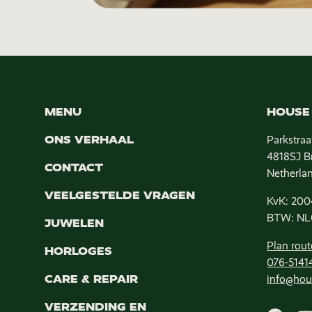
MENU
HOUSE 
ONS VERHAAL
Parkstraa
4818SJ B
CONTACT
Netherla
VEELGESTELDE VRAGEN
KvK: 200
BTW: NL
JUWELEN
Plan rout
HORLOGES
076-5141
CARE & REPAIR
info@hou
VERZENDING EN