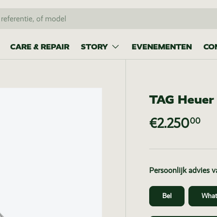
CARE & REPAIR
STORY
EVENEMENTEN
CO
TAG Heuer 
€2.250
00
Persoonlijk advies 
Bel
What