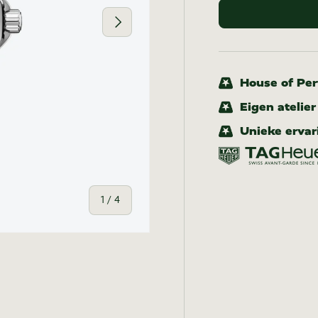
Volgende
House of Pert
Eigen atelie
Unieke ervar
van
1
/
4
-weergave
n gallerij-weergave
eelding 4 in gallerij-weergave