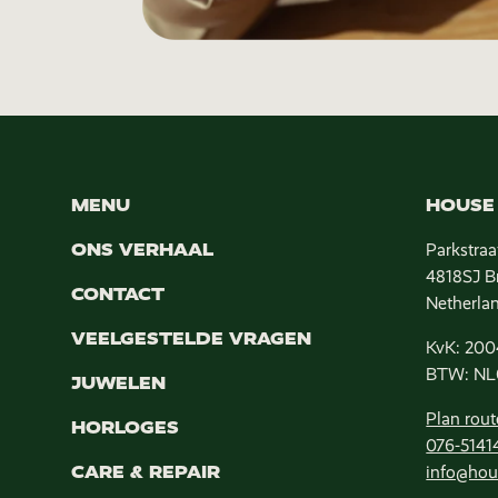
MENU
HOUSE 
ONS VERHAAL
Parkstraa
4818SJ B
CONTACT
Netherla
VEELGESTELDE VRAGEN
KvK: 200
BTW: NL
JUWELEN
Plan rout
HORLOGES
076-5141
CARE & REPAIR
info@hou