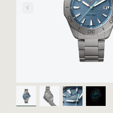
Vorige
Laad afbeelding 1 in gallerij-weergave
Laad afbeelding 2 in gallerij
Laad afbeelding 3 i
Laad afb