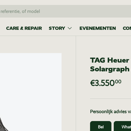
CARE & REPAIR
STORY
EVENEMENTEN
CO
TAG Heuer 
Solargrap
€3.550
00
Persoonlijk advies 
Bel
What