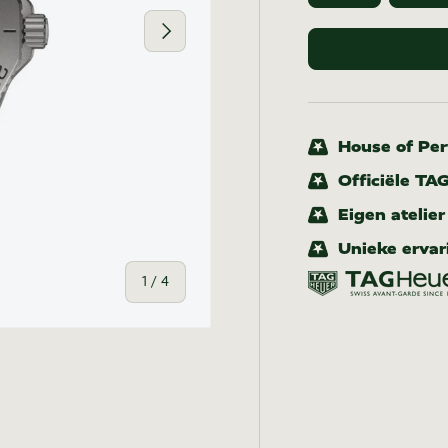
Volgende
House of Pert
Officiële TA
Eigen atelie
Unieke ervar
van
1
/
4
-weergave
n gallerij-weergave
eelding 4 in gallerij-weergave