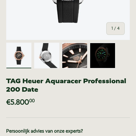
van
1
/
4
Laad afbeelding 1 in gallerij-weergave
Laad afbeelding 2 in gallerij-weer
Laad afbeelding 3 in ga
Laad afbeeldi
TAG Heuer Aquaracer Professional
200 Date
€5.800
00
Persoonlijk advies van onze experts?