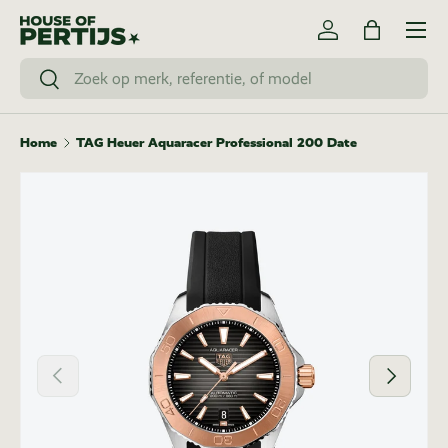
Menu
Ga naar inhoud
Inloggen
Tas
Zoeken
Zoeken
Home
TAG Heuer Aquaracer Professional 200 Date
Vorige
Volgende