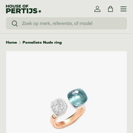
Menu
Ga naar inhoud
Inloggen
Tas
Zoeken
Zoeken
Home
Pomellato Nudo ring