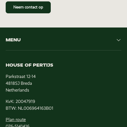
Neem contact op
MENU
HOUSE OF PERTIJS
Parkstraat 12-14
4818SJ Breda
Netherlands
KvK: 20047919
BTW: NL006964163B01
Plan route
076-5141416