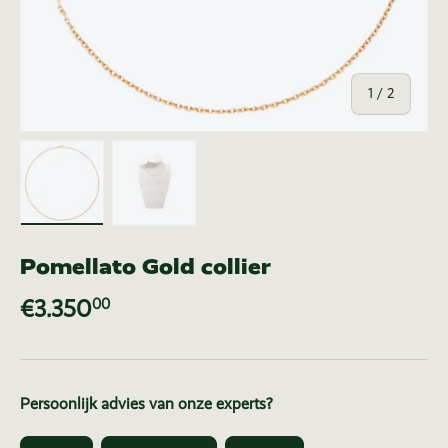
van
1
/
2
Laad afbeelding 1 in gallerij-weergave
Laad afbeelding 2 in gallerij-weer
Pomellato Gold collier
€3.350
00
Persoonlijk advies van onze experts?