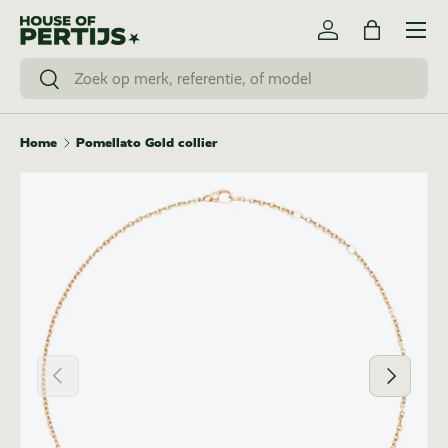
Menu
Ga naar inhoud
Inloggen
Tas
Zoeken
Zoeken
Home
Pomellato Gold collier
Vorige
Volgende