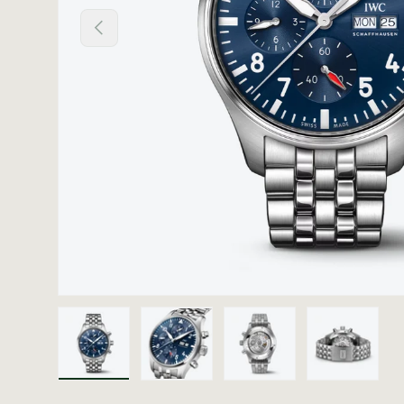
Vorige
Laad afbeelding 1 in gallerij-weergave
Laad afbeelding 2 in gallerij
Laad afbeelding 3 i
Laad afb