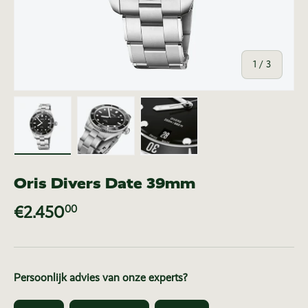
van
1
/
3
Laad afbeelding 1 in gallerij-weergave
Laad afbeelding 2 in gallerij-weer
Laad afbeelding 3 in ga
Oris Divers Date 39mm
€2.450
00
Persoonlijk advies van onze experts?