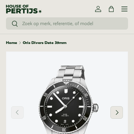
Menu
Ga naar inhoud
Inloggen
Tas
Zoeken
Zoeken
Home
Oris Divers Date 39mm
Vorige
Volgende