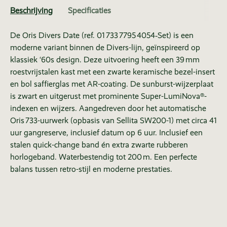
Beschrijving
Specificaties
De Oris Divers Date (ref. 01 733 7795 4054‑Set) is een
moderne variant binnen de Divers-lijn, geïnspireerd op
klassiek ‘60s design. Deze uitvoering heeft een 39 mm
roestvrijstalen kast met een zwarte keramische bezel-insert
en bol saffierglas met AR-coating. De sunburst-wijzerplaat
is zwart en uitgerust met prominente Super-LumiNova®-
indexen en wijzers. Aangedreven door het automatische
Oris 733-uurwerk (opbasis van Sellita SW200-1) met circa 41
uur gangreserve, inclusief datum op 6 uur. Inclusief een
stalen quick-change band én extra zwarte rubberen
horlogeband. Waterbestendig tot 200 m. Een perfecte
balans tussen retro-stijl en moderne prestaties.