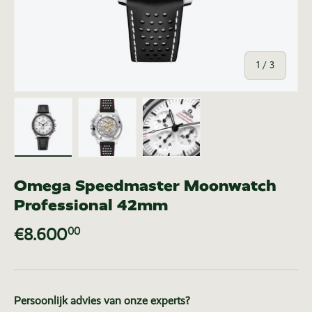
van
1
/
3
Laad afbeelding 1 in gallerij-weergave
Laad afbeelding 2 in gallerij-weer
Laad afbeelding 3 in ga
Omega Speedmaster Moonwatch
Professional 42mm
€8.600
00
Persoonlijk advies van onze experts?