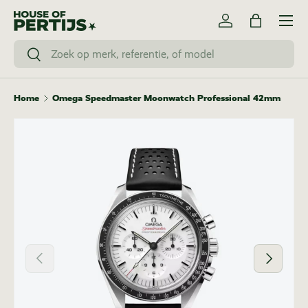
Menu
Ga naar inhoud
Inloggen
Tas
Zoeken
Zoeken
Home
Omega Speedmaster Moonwatch Professional 42mm
Vorige
Volgende