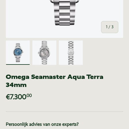
van
1
/
3
Laad afbeelding 1 in gallerij-weergave
Laad afbeelding 2 in gallerij-weer
Laad afbeelding 3 in ga
Omega Seamaster Aqua Terra
34mm
€7.300
00
Persoonlijk advies van onze experts?