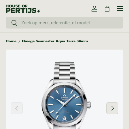
Menu
Ga naar inhoud
Inloggen
Tas
Zoeken
Zoeken
Home
Omega Seamaster Aqua Terra 34mm
Vorige
Volgende