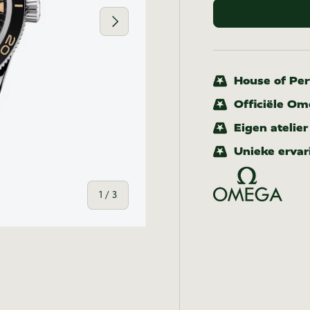
Volgende
House of Pert
Officiële Om
Eigen atelie
Unieke ervar
van
1
/
3
-weergave
n gallerij-weergave