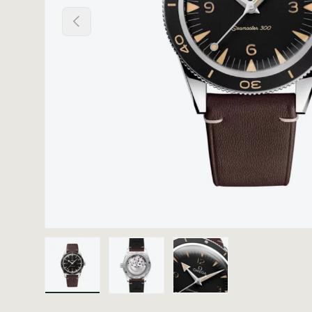
Vorige
Laad afbeelding 1 in gallerij-weergave
Laad afbeelding 2 in gallerij
Laad afbeelding 3 i