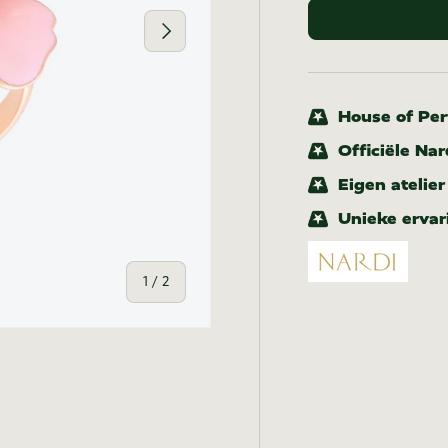
Volgende
House of Pert
Officiële Nar
Eigen atelie
Unieke ervar
van
1
/
2
-weergave