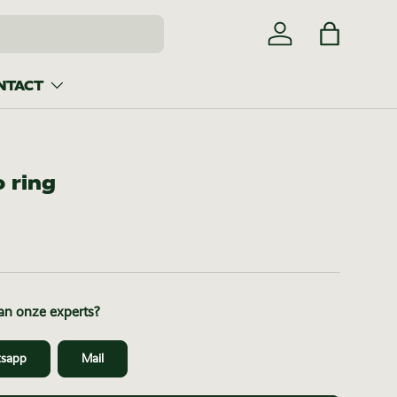
Inloggen
Tas
NTACT
o ring
van onze experts?
sapp
Mail