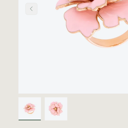
Vorige
Laad afbeelding 1 in gallerij-weergave
Laad afbeelding 2 in gallerij