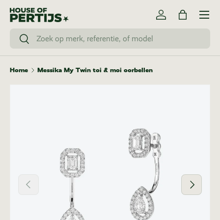
Menu
Ga naar inhoud
Inloggen
Tas
Zoeken
Zoeken
Home
Messika My Twin toi & moi oorbellen
Vorige
Volgende