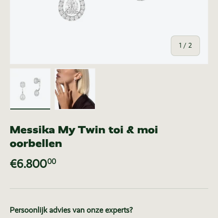
van
1
/
2
Laad afbeelding 1 in gallerij-weergave
Laad afbeelding 2 in gallerij-weer
Messika My Twin toi & moi
oorbellen
€6.800
00
Persoonlijk advies van onze experts?