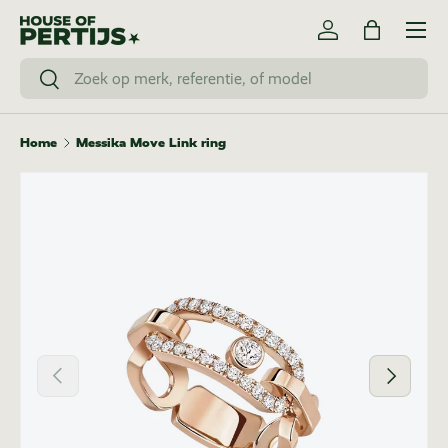
Menu
Ga naar inhoud
Inloggen
Tas
Zoeken
Zoeken
Home
Messika Move Link ring
Vorige
Volgende