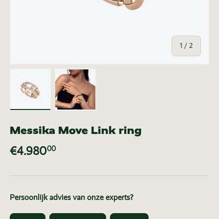
van
1
/
2
Laad afbeelding 1 in gallerij-weergave
Laad afbeelding 2 in gallerij-weer
Messika Move Link ring
€4.980
00
Persoonlijk advies van onze experts?