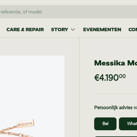
CARE & REPAIR
STORY
EVENEMENTEN
CO
Messika M
€4.190
00
Persoonlijk advies 
Bel
What