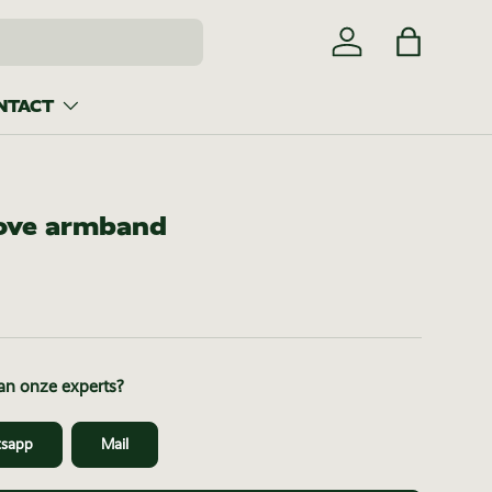
Inloggen
Tas
NTACT
ove armband
van onze experts?
sapp
Mail