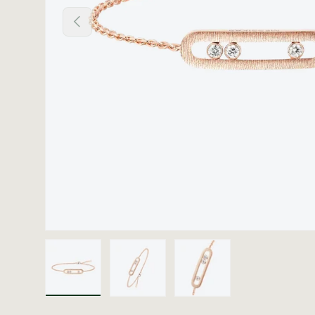
Vorige
Laad afbeelding 1 in gallerij-weergave
Laad afbeelding 2 in gallerij
Laad afbeelding 3 i