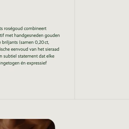
ts roségoud combineert
 motif met handgesneden gouden
 briljants (samen 0,20 ct,
fische eenvoud van het sieraad
n subtiel statement dat elke
ingetogen én expressief