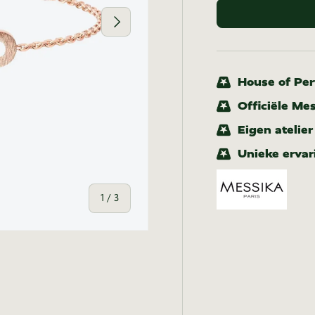
Volgende
House of Pert
Officiële Me
Eigen atelie
Unieke ervar
van
1
/
3
-weergave
n gallerij-weergave