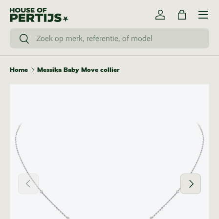
Menu
Ga naar inhoud
Inloggen
Tas
Zoeken
Zoeken
Home
Messika Baby Move collier
Vorige
Volgende