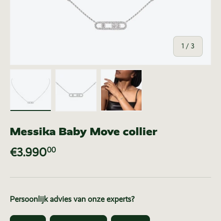
van
1
/
3
Laad afbeelding 1 in gallerij-weergave
Laad afbeelding 2 in gallerij-weer
Laad afbeelding 3 in ga
Messika Baby Move collier
€3.990
00
Persoonlijk advies van onze experts?