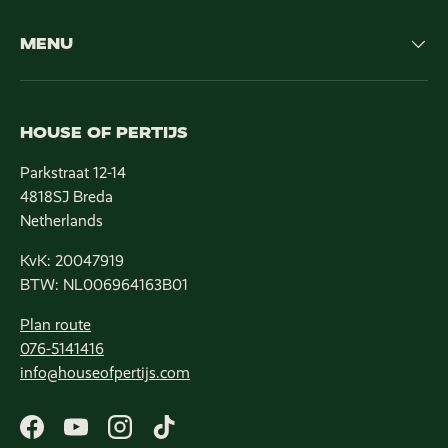
MENU
HOUSE OF PERTIJS
Parkstraat 12-14
4818SJ Breda
Netherlands
KvK: 20047919
BTW: NL006964163B01
Plan route
076-5141416
info@houseofpertijs.com
Facebook
YouTube
Instagram
TikTok