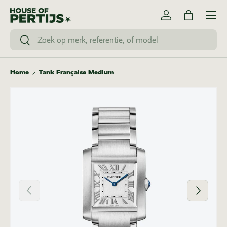
Menu
Ga naar inhoud
Inloggen
Tas
Zoeken
Zoeken
Home
Tank Française Medium
Vorige
Volgende