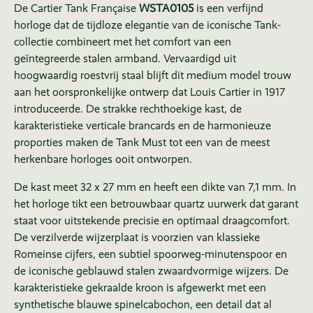
De Cartier Tank Française
WSTA0105
is een verfijnd
horloge dat de tijdloze elegantie van de iconische Tank-
collectie combineert met het comfort van een
geïntegreerde stalen armband. Vervaardigd uit
hoogwaardig roestvrij staal blijft dit medium model trouw
aan het oorspronkelijke ontwerp dat Louis Cartier in 1917
introduceerde. De strakke rechthoekige kast, de
karakteristieke verticale brancards en de harmonieuze
proporties maken de Tank Must tot een van de meest
herkenbare horloges ooit ontworpen.
De kast meet 32 x 27 mm en heeft een dikte van 7,1 mm. In
het horloge tikt een betrouwbaar quartz uurwerk dat garant
staat voor uitstekende precisie en optimaal draagcomfort.
De verzilverde wijzerplaat is voorzien van klassieke
Romeinse cijfers, een subtiel spoorweg-minutenspoor en
de iconische geblauwd stalen zwaardvormige wijzers. De
karakteristieke gekraalde kroon is afgewerkt met een
synthetische blauwe spinelcabochon, een detail dat al