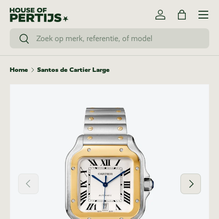
Menu
Ga naar inhoud
Inloggen
Tas
Zoeken
Zoeken
Home
Santos de Cartier Large
Vorige
Volgende