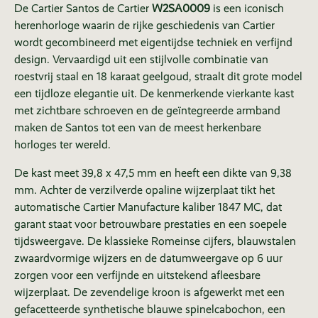
De Cartier Santos de Cartier
W2SA0009
is een iconisch
herenhorloge waarin de rijke geschiedenis van Cartier
wordt gecombineerd met eigentijdse techniek en verfijnd
design. Vervaardigd uit een stijlvolle combinatie van
roestvrij staal en 18 karaat geelgoud, straalt dit grote model
een tijdloze elegantie uit. De kenmerkende vierkante kast
met zichtbare schroeven en de geïntegreerde armband
maken de Santos tot een van de meest herkenbare
horloges ter wereld.
De kast meet 39,8 x 47,5 mm en heeft een dikte van 9,38
mm. Achter de verzilverde opaline wijzerplaat tikt het
automatische Cartier Manufacture kaliber 1847 MC, dat
garant staat voor betrouwbare prestaties en een soepele
tijdsweergave. De klassieke Romeinse cijfers, blauwstalen
zwaardvormige wijzers en de datumweergave op 6 uur
zorgen voor een verfijnde en uitstekend afleesbare
wijzerplaat. De zevendelige kroon is afgewerkt met een
gefacetteerde synthetische blauwe spinelcabochon, een