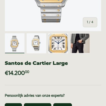
van
1
/
4
Laad afbeelding 1 in gallerij-weergave
Laad afbeelding 2 in gallerij-weer
Laad afbeelding 3 in ga
Laad afbeeldi
Santos de Cartier Large
€14.200
00
Persoonlijk advies van onze experts?