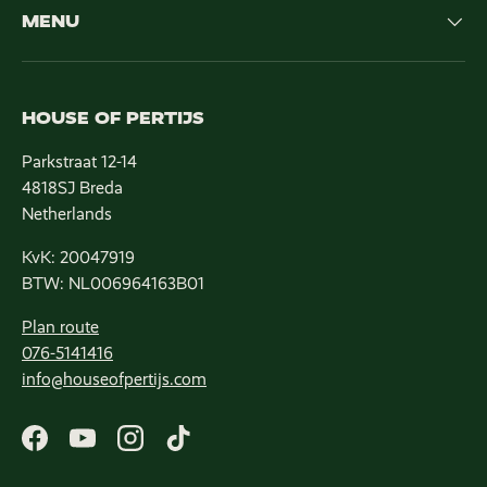
MENU
HOUSE OF PERTIJS
Parkstraat 12-14
4818SJ Breda
Netherlands
KvK: 20047919
BTW: NL006964163B01
Plan route
076-5141416
info@houseofpertijs.com
Facebook
YouTube
Instagram
TikTok