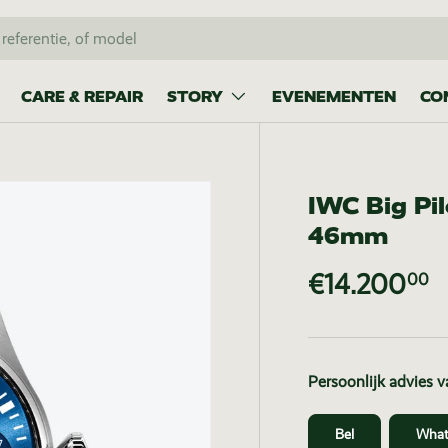
CARE & REPAIR
STORY
EVENEMENTEN
CO
IWC Big Pil
46mm
€14.200
00
Persoonlijk advies 
Bel
What