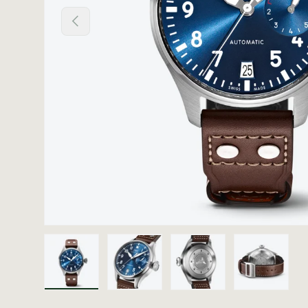
Vorige
Laad afbeelding 1 in gallerij-weergave
Laad afbeelding 2 in gallerij
Laad afbeelding 3 i
Laad afb