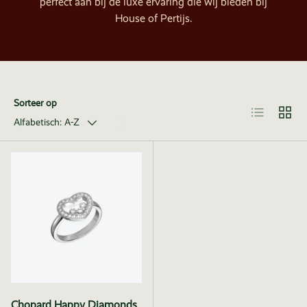
perfect aan bij de luxe ervaring die wij bieden bij
House of Pertijs.
Sorteer op
Lijst
Raster
Alfabetisch: A-Z
Chopard Happy Diamonds