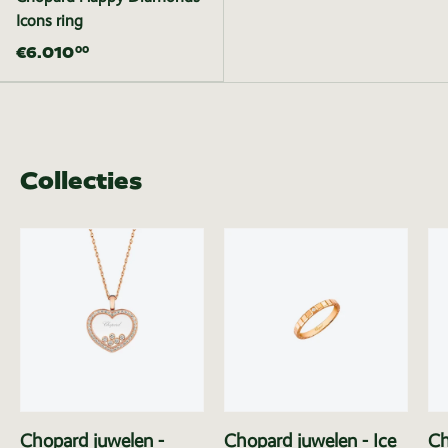
Icons ring
€6.010
00
Collecties
Chopard juwelen -
Chopard juwelen - Ice
Ch