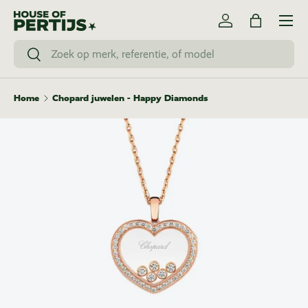
Menu
Ga naar inhoud
Inloggen
Tas
Zoeken
Zoeken
Home
Chopard juwelen - Happy Diamonds