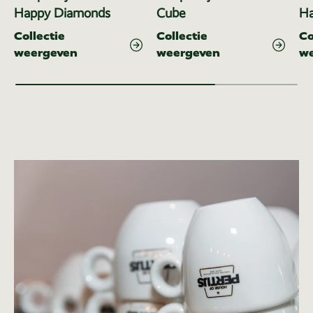
Happy Diamonds
Cube
Ha
Collectie
Collectie
Co
weergeven
weergeven
w