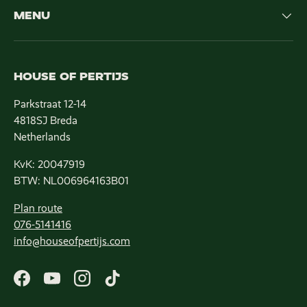
MENU
HOUSE OF PERTIJS
Parkstraat 12-14
4818SJ Breda
Netherlands
KvK: 20047919
BTW: NL006964163B01
Plan route
076-5141416
info@houseofpertijs.com
Facebook
YouTube
Instagram
TikTok