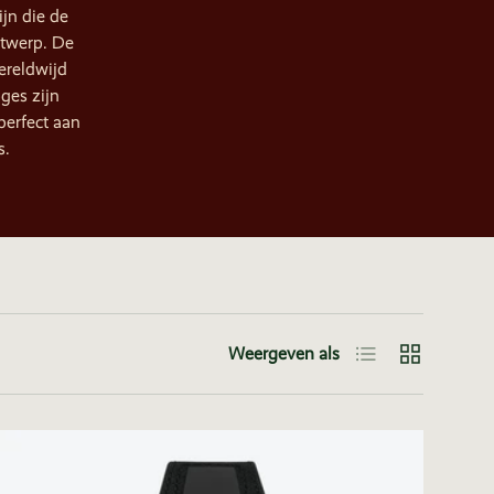
ijn die de
ntwerp. De
ereldwijd
ges zijn
perfect aan
s.
Lijst
Raster
Weergeven als