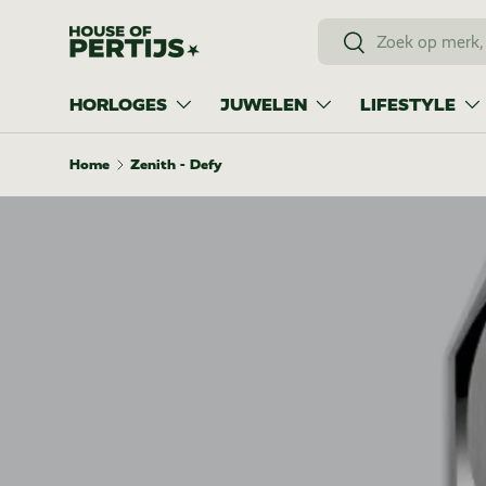
Zoeken
Ga naar inhoud
Zoeken
HORLOGES
JUWELEN
LIFESTYLE
Home
Zenith - Defy