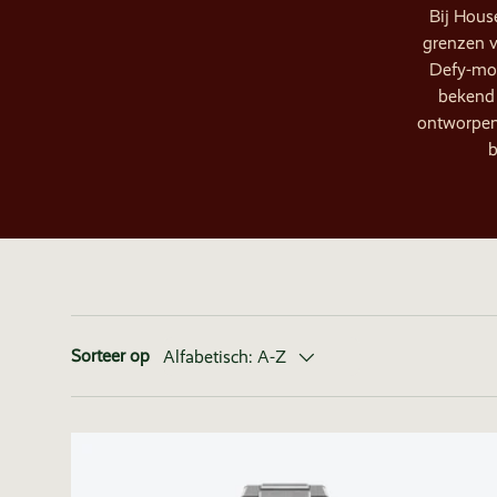
Bij House
grenzen v
Defy-mod
bekend 
ontworpen 
b
Sorteer op
Alfabetisch: A-Z