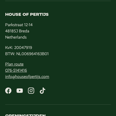
HOUSE OF PERTIJS
Parkstraat 12-14
4818SJ Breda
Netherlands
KvK: 20047919
BTW: NL006964163B01
Plan route
076-5141416
info@houseofpertijs.com
Facebook
YouTube
Instagram
TikTok
OPENINGSTIJDEN