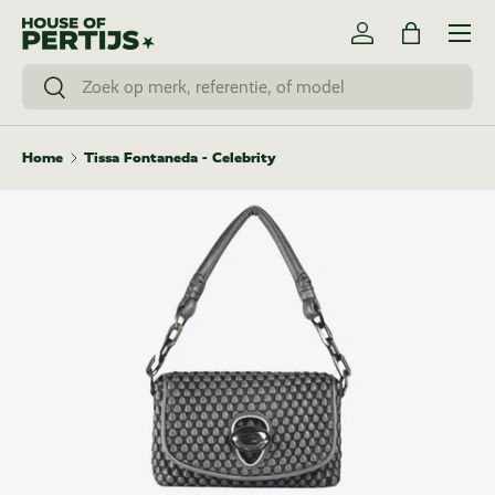
Menu
Ga naar inhoud
Inloggen
Tas
Zoeken
Zoeken
Home
Tissa Fontaneda - Celebrity