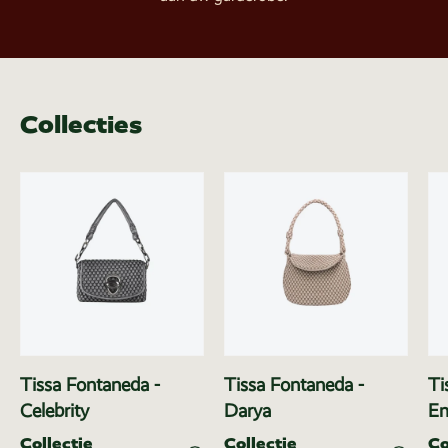
Collecties
Tissa Fontaneda -
Tissa Fontaneda -
Ti
Celebrity
Darya
Em
Collectie
Collectie
Co