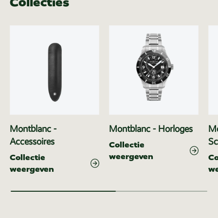
Collecties
Montblanc -
Montblanc - Horloges
Mo
Accessoires
Sc
Collectie
weergeven
Collectie
Co
weergeven
w