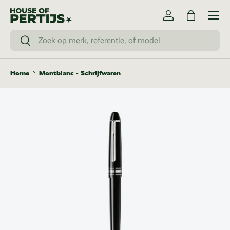
Menu
Ga naar inhoud
Inloggen
Tas
Zoeken
Zoeken
Home
Montblanc - Schrijfwaren