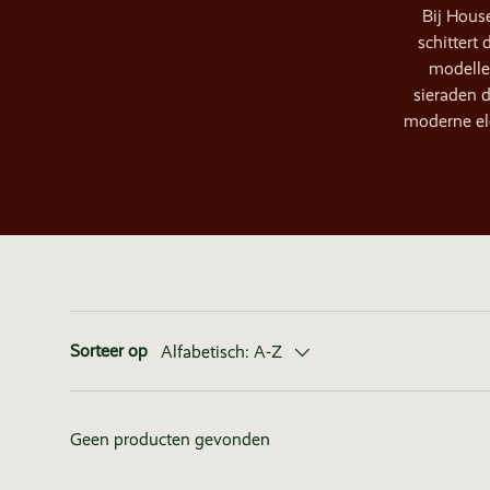
Bij House
schittert
modelle
sieraden d
moderne ele
Sorteer op
Alfabetisch: A-Z
Geen producten gevonden