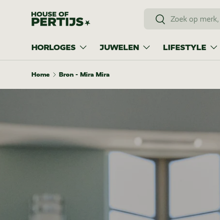
Zoeken
Ga naar inhoud
Zoeken
HORLOGES
JUWELEN
LIFESTYLE
Home
Bron - Mira Mira