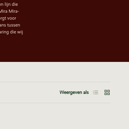
n lijn die
Mira Mira-
rgt voor
ans tussen
ring die wij
Lijst
Raster
Weergeven als