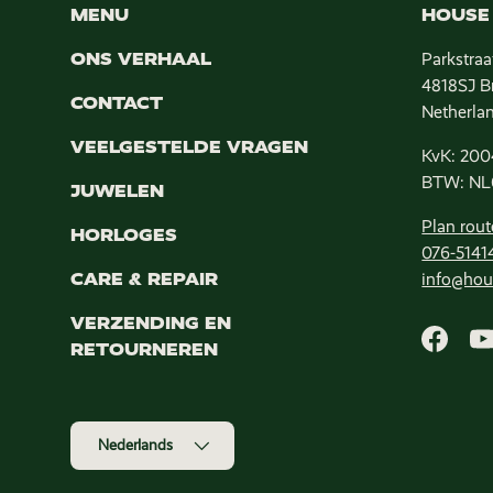
MENU
HOUSE 
ONS VERHAAL
Parkstraa
4818SJ B
CONTACT
Netherla
VEELGESTELDE VRAGEN
KvK: 200
BTW: NL
JUWELEN
Plan rout
HORLOGES
076-5141
CARE & REPAIR
info@hou
VERZENDING EN
RETOURNEREN
Faceb
Taal
Nederlands