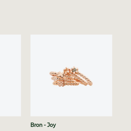
Bron - Joy
Bro