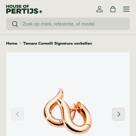
Menu
Ga naar inhoud
Inloggen
Tas
Zoeken
Zoeken
Home
Tamara Comolli Signature oorbellen
Vorige
Volgende