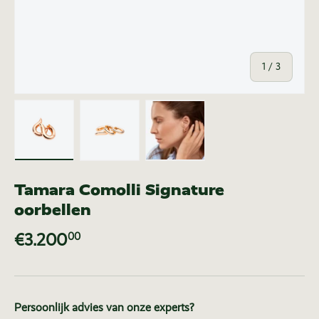
van
1
/
3
Laad afbeelding 1 in gallerij-weergave
Laad afbeelding 2 in gallerij-weer
Laad afbeelding 3 in ga
Tamara Comolli Signature
oorbellen
€3.200
00
Persoonlijk advies van onze experts?