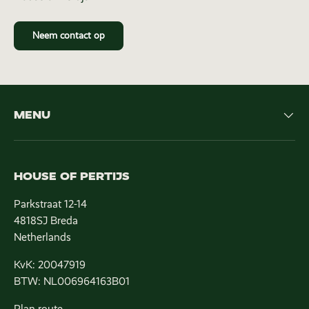
Neem contact op
MENU
HOUSE OF PERTIJS
Parkstraat 12-14
4818SJ Breda
Netherlands
KvK: 20047919
BTW: NL006964163B01
Plan route