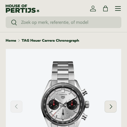
Menu
Ga naar inhoud
Inloggen
Tas
Zoeken
Zoeken
Home
TAG Heuer Carrera Chronograph
Vorige
Volgende