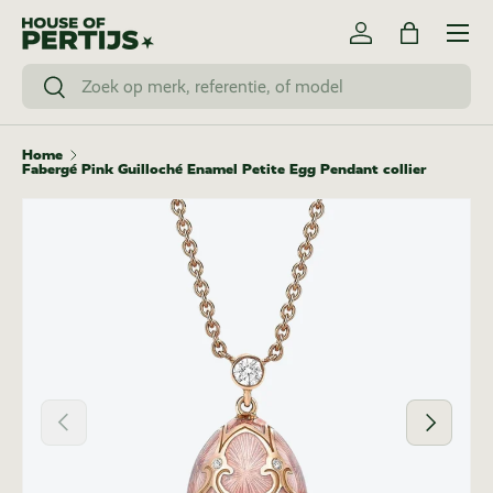
Menu
Ga naar inhoud
Inloggen
Tas
Zoeken
Zoeken
Home
Fabergé Pink Guilloché Enamel Petite Egg Pendant collier
Vorige
Volgende