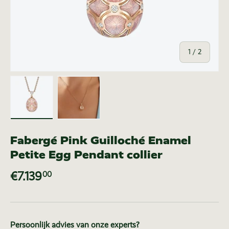
van
1
/
2
Laad afbeelding 1 in gallerij-weergave
Laad afbeelding 2 in gallerij-weer
Fabergé Pink Guilloché Enamel
Petite Egg Pendant collier
€7.139
00
Persoonlijk advies van onze experts?