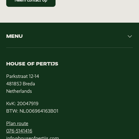
Neem contact op
MENU
HOUSE OF PERTIJS
Parkstraat 12-14
4818SJ Breda
Netherlands
KvK: 20047919
BTW: NL006964163B01
Plan route
076-5141416
info@houseofpertijs.com