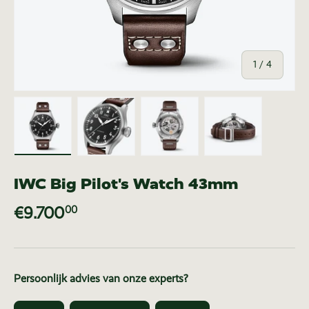
van
1
/
4
Laad afbeelding 1 in gallerij-weergave
Laad afbeelding 2 in gallerij-weer
Laad afbeelding 3 in ga
Laad afbeeldi
IWC Big Pilot's Watch 43mm
€9.700
00
Persoonlijk advies van onze experts?