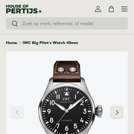
Menu
Ga naar inhoud
Inloggen
Tas
Zoeken
Zoeken
Home
IWC Big Pilot's Watch 43mm
Vorige
Volgende