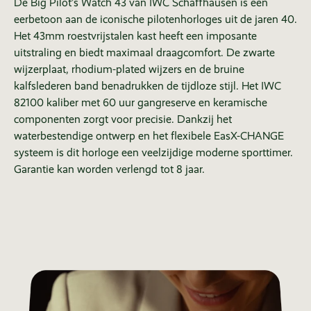
De Big Pilot’s Watch 43 van IWC Schaffhausen is een
eerbetoon aan de iconische pilotenhorloges uit de jaren 40.
Het 43mm roestvrijstalen kast heeft een imposante
uitstraling en biedt maximaal draagcomfort. De zwarte
wijzerplaat, rhodium-plated wijzers en de bruine
kalfslederen band benadrukken de tijdloze stijl. Het IWC
82100 kaliber met 60 uur gangreserve en keramische
componenten zorgt voor precisie. Dankzij het
waterbestendige ontwerp en het flexibele EasX-CHANGE
systeem is dit horloge een veelzijdige moderne sporttimer.
Garantie kan worden verlengd tot 8 jaar.