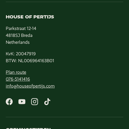
HOUSE OF PERTIJS
Parkstraat 12-14
4818SJ Breda
Netherlands
KvK: 20047919
BTW: NL006964163B01
Plan route
076-5141416
info@houseofpertijs.com
Facebook
YouTube
Instagram
TikTok