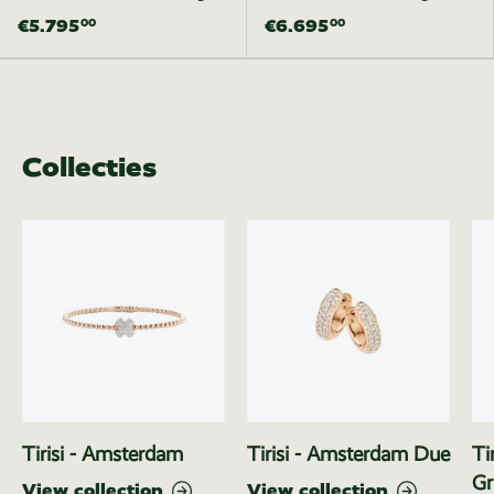
€5.795
€6.695
00
00
Collecties
Tirisi - Amsterdam
Tirisi - Amsterdam Due
Ti
Gr
View collection
View collection