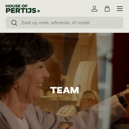
Menu
Skip to content
Log in
Bag
Search
Search
TEAM