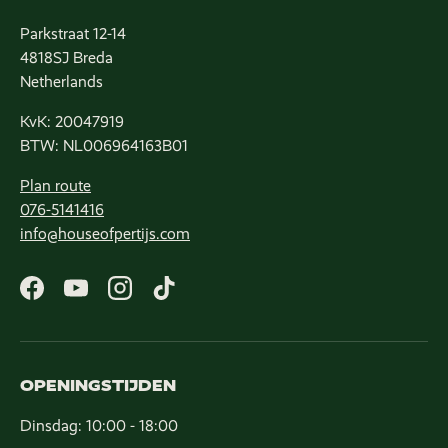
Parkstraat 12-14
4818SJ Breda
Netherlands
KvK: 20047919
BTW: NL006964163B01
Plan route
076-5141416
info@houseofpertijs.com
Facebook
YouTube
Instagram
TikTok
OPENINGSTIJDEN
Dinsdag: 10:00 - 18:00