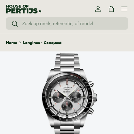
Menu
Skip to content
Log in
Bag
Search
Search
Home
Longines - Conquest