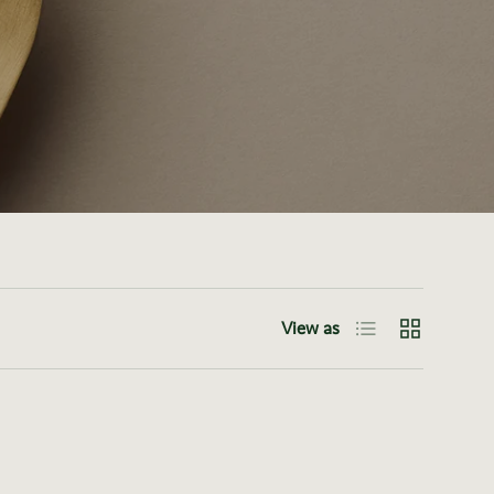
List
Grid
View as