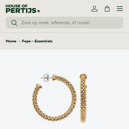
Menu
Skip to content
Log in
Bag
Search
Search
Home
Fope - Essentials