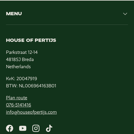
MENU
HOUSE OF PERTIJS
Parkstraat 12-14
4818SJ Breda
Netherlands
KvK: 20047919
BTW: NL006964163B01
Plan route
076-5141416
info@houseofpertijs.com
Facebook
YouTube
Instagram
TikTok