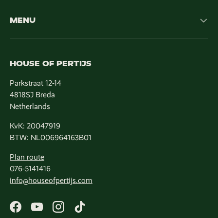
MENU
HOUSE OF PERTIJS
Parkstraat 12-14
4818SJ Breda
Netherlands
KvK: 20047919
BTW: NL006964163B01
Plan route
076-5141416
info@houseofpertijs.com
Facebook
YouTube
Instagram
TikTok